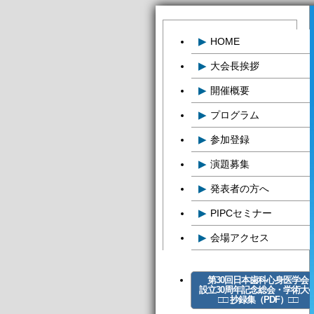
▶
HOME
▶
大会長挨拶
▶
開催概要
▶
プログラム
▶
参加登録
▶
演題募集
▶
発表者の方へ
▶
PIPCセミナー
▶
会場アクセス
第30回日本歯科心身医学会
設立30周年記念総会・学術大
□□ 抄録集（PDF）□□