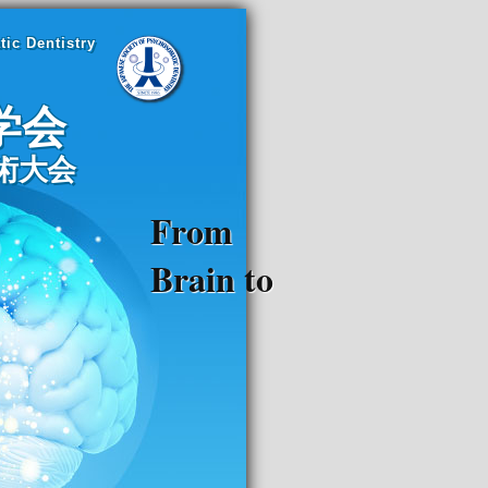
ic Dentistry
学会
術大会
From
Brain to