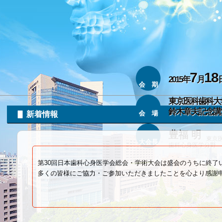
7
18
2015年
月
会 期
東京医科歯科大
鈴木章夫記念講
会 場
▋ 新着情報
豊福 明
東京
大会長
歯科心身医学分野
第30回日本歯科心身医学会総会・学術大会は盛会のうちに終了
多くの皆様にご協力・ご参加いただきましたことを心より感謝