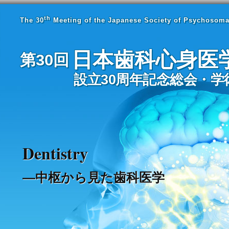
th
The 30
Meeting of the Japanese Society of Psychosomat
日本歯科心身医
第30回
設立30周年記念総会・学
Dentistry
—中枢から見た歯科医学
会