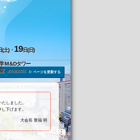
19
日(土)・
日(日)
学 M＆Dタワー
堂
東京都文京区
▷ ページを更新する
医科歯科大学大学院医歯学総合研究科
いたしました。
申し下げます。
大会長 豊福 明