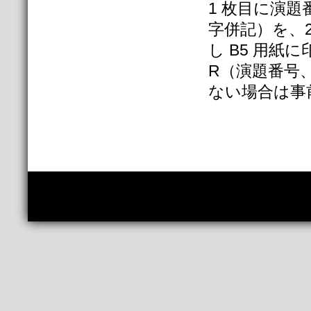
1 枚目に演
字併記）を、2枚
し B5 用紙
R（演題番号
ない場合は事