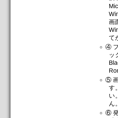
Mi
Wi
画
Wi
て
④ 
ック
Bl
R
⑤ 
す
い
ん
⑥ 