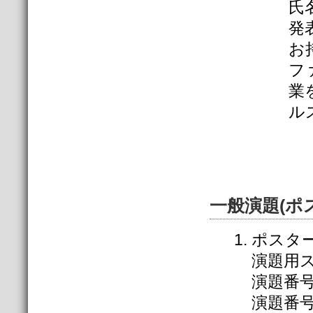
氏
発
お
フ
業
ル
一般演題(ポ
ポスター
演題用ス
演題番号
演題番