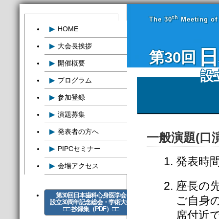
th
The 30
Meeting of 
▶
HOME
▶
大会長挨拶
日
第30回
▶
開催概要
設
▶
プログラム
▶
参加登録
▶
演題募集
▶
発表者の方へ
一般演題(口
▶
PIPCセミナー
発表時
▶
会場アクセス
座長の
第30回日本歯科心身医学会
ご自身
設立30周年記念総会・学術大会
□□ 抄録集（PDF）□□
席付近