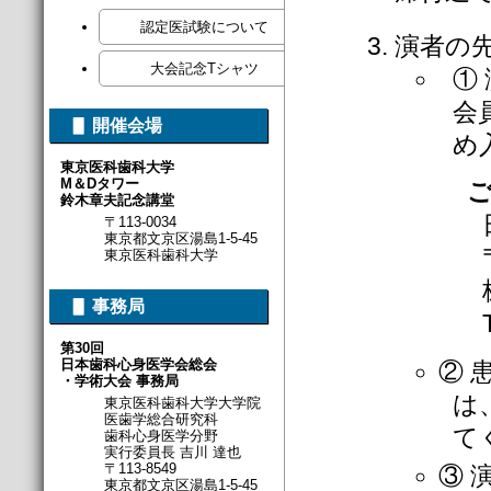
認定医試験について
演者の
大会記念Tシャツ
①
会
▋ 開催会場
め
東京医科歯科大学
M＆Dタワー
鈴木章夫記念講堂
〒113-0034
東京都文京区湯島1-5-45
東京医科歯科大学
▋ 事務局
第30回
日本歯科心身医学会総会
② 
・学術大会 事務局
は
東京医科歯科大学大学院
医歯学総合研究科
て
歯科心身医学分野
実行委員長 吉川 達也
〒113-8549
③ 
東京都文京区湯島1-5-45