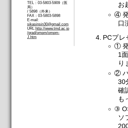
TEL：03-5803-5909（医
お
局）
/ 5898（外来）
④ 
FAX：03-5803-5898
E-mail:
口
sikasinsin30@gmail.com
URL:
http://www.tmd.ac.jp
/grad/ompm/ompm-
PCプ
J.htm
① 
1
り
② 
3
確
も
③ 
ソフ
20