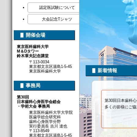
認定医試験について
大会記念Tシャツ
▋ 開催会場
東京医科歯科大学
M＆Dタワー
鈴木章夫記念講堂
〒113-0034
東京都文京区湯島1-5-45
▋ 新着情報
東京医科歯科大学
▋ 事務局
第30回
第30回日本歯科
日本歯科心身医学会総会
・学術大会 事務局
多くの皆様にご協
東京医科歯科大学大学院
医歯学総合研究科
歯科心身医学分野
実行委員長 吉川 達也
〒113-8549
東京都文京区湯島1-5-45