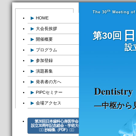
th
The 30
Meeting of 
▶
HOME
▶
大会長挨拶
日
第30回
▶
開催概要
設
▶
プログラム
▶
参加登録
▶
演題募集
▶
発表者の方へ
Dentistry
▶
PIPCセミナー
▶
会場アクセス
—中枢から
第30回日本歯科心身医学会
設立30周年記念総会・学術大会
□□ 抄録集（PDF）□□