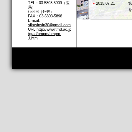
TEL：03-5803-5909（医
▪
2015.07.21
第
局）
/ 5898（外来）
FAX：03-5803-5898
E-mail:
sikasinsin30@gmail.com
▪
2015.07.16
URL:
http://www.tmd.ac.jp
/grad/ompm/ompm-
J.htm
▪
2015.07.14
▪
2015.07.09
3
▪
2015.07.08
※
▪
2015.06.24